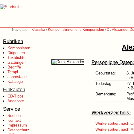
Navigation:
Klassika
/
Komponistinnen und Komponisten
/
D
/
Alexander Do
Rubriken
Ale
Komponisten
Dirigenten
Textdichter
Persönliche Daten:
Gattungen
Begriffe
Tempi
Geburtstag:
8. J
Jahrestage
in R
Kataloge
Todestag:
27.
in B
Einkaufen
Bemerkung:
Prof
CD-Tipps
Mus
Angebote
Service
Werkverzeichnis:
Suchen
Kontakt
Werke sortiert nach O
Impressum
Werke sortiert nach M
Datenschutz