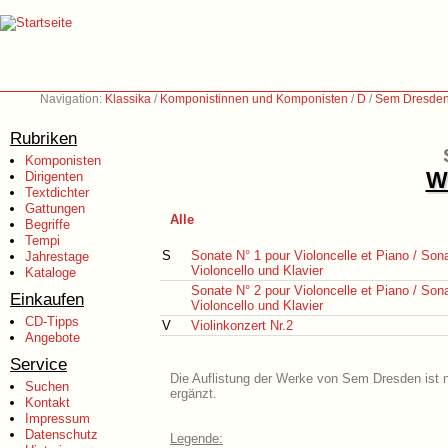
Navigation:
Klassika
/
Komponistinnen und Komponisten
/
D
/
Sem Dresden
Rubriken
Komponisten
We
Dirigenten
Textdichter
Gattungen
Alle
Begriffe
Tempi
S
Sonate N° 1 pour Violoncelle et Piano / Sona
Jahrestage
Violoncello und Klavier
Kataloge
Sonate N° 2 pour Violoncelle et Piano / Sona
Einkaufen
Violoncello und Klavier
CD-Tipps
V
Violinkonzert Nr.2
Angebote
Service
Die Auflistung der Werke von Sem Dresden ist n
Suchen
ergänzt.
Kontakt
Impressum
Datenschutz
Legende: