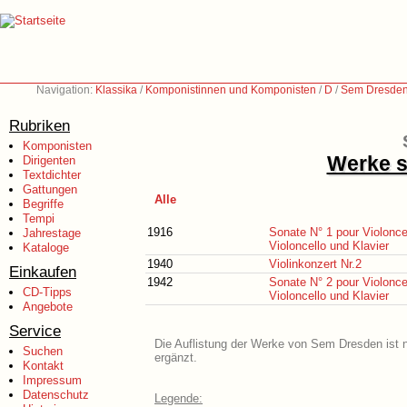
Navigation:
Klassika
/
Komponistinnen und Komponisten
/
D
/
Sem Dresden
Rubriken
Komponisten
Werke s
Dirigenten
Textdichter
Gattungen
Alle
Begriffe
Tempi
1916
Sonate N° 1 pour Violoncel
Jahrestage
Violoncello und Klavier
Kataloge
1940
Violinkonzert Nr.2
Einkaufen
1942
Sonate N° 2 pour Violoncel
CD-Tipps
Violoncello und Klavier
Angebote
Service
Die Auflistung der Werke von Sem Dresden ist n
Suchen
ergänzt.
Kontakt
Impressum
Datenschutz
Legende: