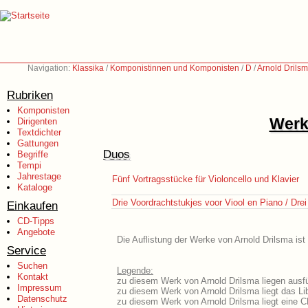
Navigation:
Klassika
/
Komponistinnen und Komponisten
/
D
/
Arnold Drils
Rubriken
Komponisten
Werk
Dirigenten
Textdichter
Gattungen
Duos
Begriffe
Tempi
Jahrestage
Fünf Vortragsstücke für Violoncello und Klavier
Kataloge
Drie Voordrachtstukjes voor Viool en Piano / Drei
Einkaufen
CD-Tipps
Angebote
Die Auflistung der Werke von Arnold Drilsma ist
Service
Suchen
Legende:
Kontakt
zu diesem Werk von Arnold Drilsma liegen ausfü
Impressum
zu diesem Werk von Arnold Drilsma liegt das Lib
Datenschutz
zu diesem Werk von Arnold Drilsma liegt eine 