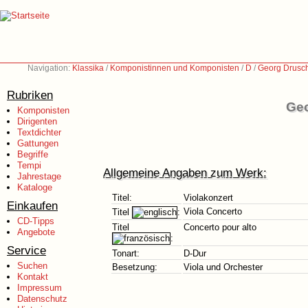
Navigation:
Klassika
/
Komponistinnen und Komponisten
/
D
/
Georg Drusch
Rubriken
Geo
Komponisten
Dirigenten
Textdichter
Gattungen
Begriffe
Tempi
Allgemeine Angaben zum Werk:
Jahrestage
Kataloge
Titel:
Violakonzert
Einkaufen
Viola Concerto
Titel
:
CD-Tipps
Titel
Concerto pour alto
Angebote
:
Service
Tonart:
D-Dur
Suchen
Besetzung:
Viola und Orchester
Kontakt
Impressum
Datenschutz