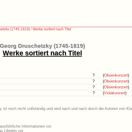
etzky (1745-1819)
/
Werke sortiert nach Titel
Georg Druschetzky (1745-1819)
Werke sortiert nach Titel
?
(
Oboenkonzert
)
?
(
Oboenkonzert
)
?
(
Oboenkonzert
)
?
(
Violakonzert
)
 ist noch nicht vollständig und wird nach und nach durch die Autoren von Kla
usführliche Informationen vor
s Libretto vor