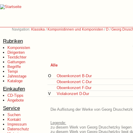
Navigation:
Klassika
/
Komponistinnen und Komponisten
/
D
/
Georg Drusch
Rubriken
Komponisten
Dirigenten
Textdichter
Gattungen
Alle
Begriffe
Tempi
O
Oboenkonzert B-Dur
Jahrestage
Kataloge
Oboenkonzert C-Dur
Oboenkonzert F-Dur
Einkaufen
V
Violakonzert D-Dur
CD-Tipps
Angebote
Service
Die Auflistung der Werke von Georg Druschetzky
Suchen
Kontakt
Legende:
Impressum
zu diesem Werk von Georg Druschetzky liegen a
Datenschutz
zu diesem Werk von Georg Druschetzky liegt da