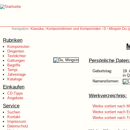
Navigation:
Klassika
/
Komponistinnen und Komponisten
/
D
/
Mingxin Du (
Rubriken
M
Komponisten
Dirigenten
Textdichter
Persönliche Daten:
Gattungen
Begriffe
Tempi
Geburtstag:
19.
Jahrestage
in Q
Kataloge
Namensformen:
Einkaufen
CD-Tipps
Werkverzeichnis:
Angebote
Service
Werke sortiert nach M
Werke sortiert nach E
Suchen
Kontakt
Werke sortiert nach Ti
Impressum
Datenschutz