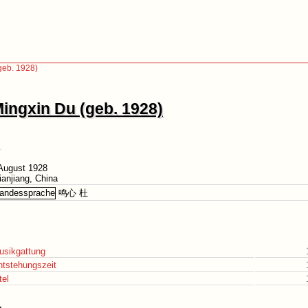
geb. 1928)
ingxin Du (geb. 1928)
 August 1928
ianjiang, China
鸣心 杜
usikgattung
ntstehungszeit
tel