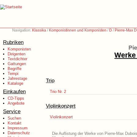
Navigation:
Klassika
/
Komponistinnen und Komponisten
/
D
/
Pierre-Max D
Rubriken
Pi
Komponisten
Werke 
Dirigenten
Textdichter
Gattungen
Begriffe
Tempi
Jahrestage
Trio
Kataloge
Einkaufen
Trio Nr. 2
CD-Tipps
Angebote
Violinkonzert
Service
Violinkonzert
Suchen
Kontakt
Impressum
Datenschutz
Die Auflistung der Werke von Pierre-Max Dubois