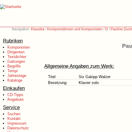
Navigation:
Klassika
/
Komponistinnen und Komponisten
/
D
/
Pauline Duc
Rubriken
Pau
Komponisten
Dirigenten
Textdichter
Gattungen
Allgemeine Angaben zum Werk:
Begriffe
Tempi
Jahrestage
Titel:
Six Galopp Walzer
Kataloge
Besetzung:
Klavier solo
Einkaufen
CD-Tipps
Angebote
Service
Suchen
Kontakt
Impressum
Datenschutz