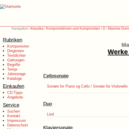
Navigation:
Klassika
/
Komponistinnen und Komponisten
/
D
/
Maxime Dumo
Rubriken
Ma
Komponisten
Werke 
Dirigenten
Textdichter
Gattungen
Begriffe
Tempi
Jahrestage
Cellosonate
Kataloge
Einkaufen
Sonate for Piano og Cello / Sonate für Violonello
CD-Tipps
Angebote
Duo
Service
Suchen
Lied
Kontakt
Impressum
Datenschutz
Klaviersonate