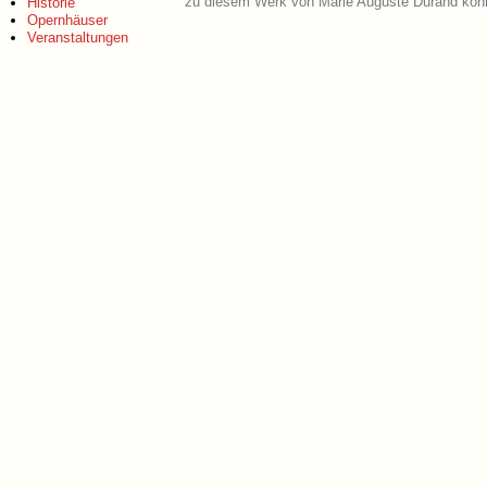
zu diesem Werk von Marie Auguste Durand könn
Historie
Opernhäuser
Veranstaltungen