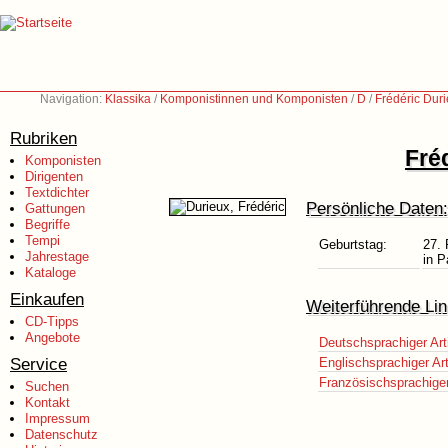
Navigation:
Klassika
/
Komponistinnen und Komponisten
/
D
/
Frédéric Duri
Rubriken
Fré
Komponisten
Dirigenten
Textdichter
Persönliche Daten:
Gattungen
Begriffe
Tempi
Geburtstag:
27. 
Jahrestage
in P
Kataloge
Einkaufen
Weiterführende Lin
CD-Tipps
Angebote
Deutschsprachiger Art
Service
Englischsprachiger Art
Französischsprachiger 
Suchen
Kontakt
Impressum
Datenschutz