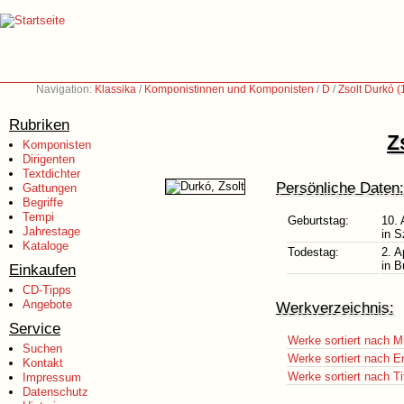
Navigation:
Klassika
/
Komponistinnen und Komponisten
/
D
/
Zsolt Durkó 
Rubriken
Z
Komponisten
Dirigenten
Textdichter
Persönliche Daten:
Gattungen
Begriffe
Tempi
Geburtstag:
10. 
Jahrestage
in 
Kataloge
Todestag:
2. A
in B
Einkaufen
CD-Tipps
Angebote
Werkverzeichnis:
Service
Werke sortiert nach M
Suchen
Werke sortiert nach E
Kontakt
Werke sortiert nach Ti
Impressum
Datenschutz