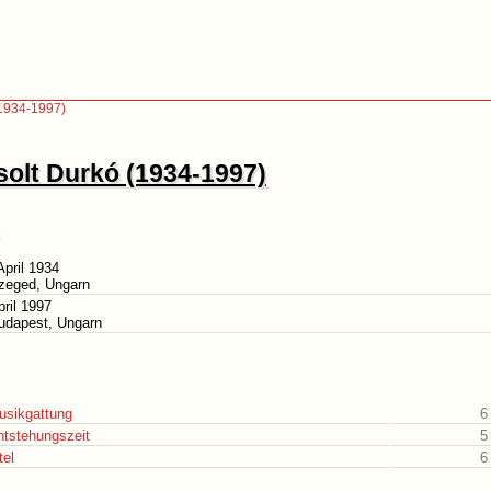
(1934-1997)
solt Durkó (1934-1997)
April 1934
Szeged, Ungarn
pril 1997
udapest, Ungarn
usikgattung
6
ntstehungszeit
5
tel
6