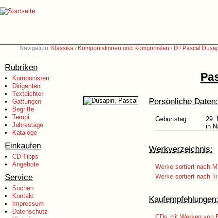
Navigation:
Klassika
/
Komponistinnen und Komponisten
/
D
/
Pascal Dusap
Rubriken
Pas
Komponisten
Dirigenten
Textdichter
Persönliche Daten:
Gattungen
Begriffe
Tempi
Geburtstag:
29. 
Jahrestage
in N
Kataloge
Einkaufen
Werkverzeichnis:
CD-Tipps
Angebote
Werke sortiert nach M
Service
Werke sortiert nach Ti
Suchen
Kontakt
Kaufempfehlungen
Impressum
Datenschutz
CDs mit Werken von 