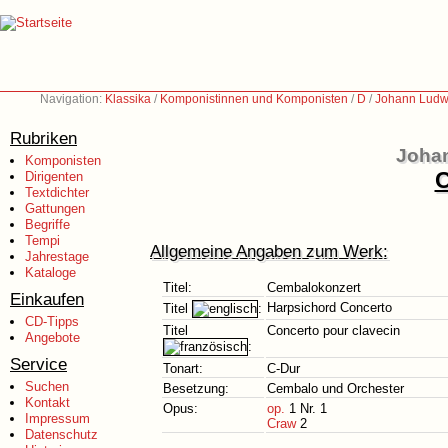
Navigation:
Klassika
/
Komponistinnen und Komponisten
/
D
/
Johann Ludw
Rubriken
Johan
Komponisten
C
Dirigenten
Textdichter
Gattungen
Begriffe
Tempi
Allgemeine Angaben zum Werk:
Jahrestage
Kataloge
Titel:
Cembalokonzert
Einkaufen
Harpsichord Concerto
Titel
:
CD-Tipps
Titel
Concerto pour clavecin
Angebote
:
Service
Tonart:
C-Dur
Suchen
Besetzung:
Cembalo und Orchester
Kontakt
Opus:
op.
1 Nr. 1
Impressum
Craw
2
Datenschutz