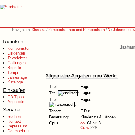
Navigation:
Klassika
/
Komponistinnen und Komponisten
/
D
/
Johann Ludw
Rubriken
Johan
Komponisten
Dirigenten
Textdichter
Gattungen
Begriffe
Tempi
Allgemeine Angaben zum Werk:
Jahrestage
Kataloge
Titel:
Fuge
Einkaufen
Fugue
Titel
:
CD-Tipps
Titel
Fugue
Angebote
:
Service
Tonart:
F-Dur
Suchen
Besetzung:
Klavier zu 4 Händen
Kontakt
Opus:
op.
64 Nr. 3
Impressum
Craw
229
Datenschutz