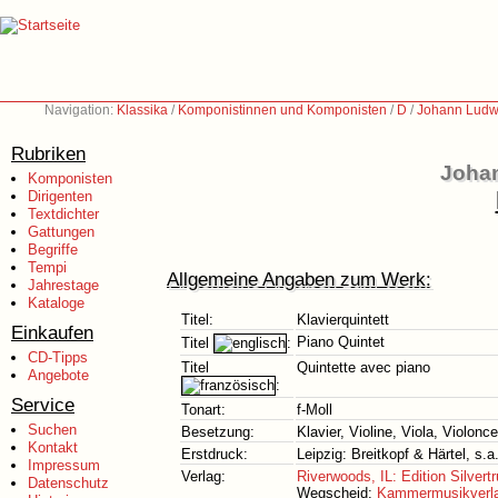
Navigation:
Klassika
/
Komponistinnen und Komponisten
/
D
/
Johann Ludw
Rubriken
Johan
Komponisten
Dirigenten
Textdichter
Gattungen
Begriffe
Tempi
Allgemeine Angaben zum Werk:
Jahrestage
Kataloge
Titel:
Klavierquintett
Einkaufen
Piano Quintet
Titel
:
CD-Tipps
Titel
Quintette avec piano
Angebote
:
Service
Tonart:
f-Moll
Suchen
Besetzung:
Klavier, Violine, Viola, Violon
Kontakt
Erstdruck:
Leipzig: Breitkopf & Härtel, s.a
Impressum
Verlag:
Riverwoods, IL: Edition Silvertr
Datenschutz
Wegscheid:
Kammermusikverl