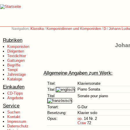
Navigation:
Klassika
/
Komponistinnen und Komponisten
/
D
/
Johann Ludw
Rubriken
Johan
Komponisten
Dirigenten
Textdichter
Gattungen
Begriffe
Tempi
Allgemeine Angaben zum Werk:
Jahrestage
Kataloge
Titel:
Klaviersonate
Einkaufen
Piano Sonata
Titel
:
CD-Tipps
Titel
Sonate pour piano
Angebote
:
Service
Tonart:
G-Dur
Suchen
Besetzung:
Klavier solo
Kontakt
Opus:
op.
14 Nr. 2
Impressum
Craw
72
Datenschutz