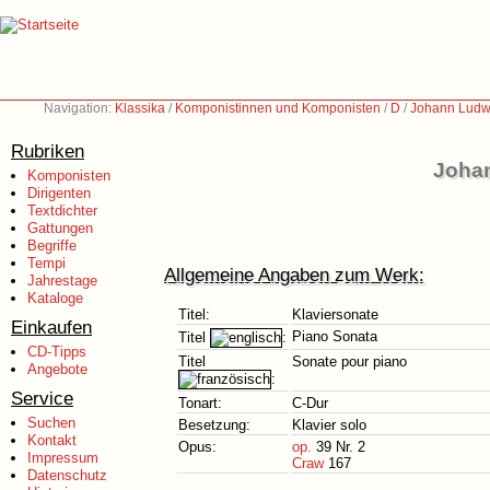
Navigation:
Klassika
/
Komponistinnen und Komponisten
/
D
/
Johann Ludw
Rubriken
Johan
Komponisten
Dirigenten
Textdichter
Gattungen
Begriffe
Tempi
Allgemeine Angaben zum Werk:
Jahrestage
Kataloge
Titel:
Klaviersonate
Einkaufen
Piano Sonata
Titel
:
CD-Tipps
Titel
Sonate pour piano
Angebote
:
Service
Tonart:
C-Dur
Suchen
Besetzung:
Klavier solo
Kontakt
Opus:
op.
39 Nr. 2
Impressum
Craw
167
Datenschutz