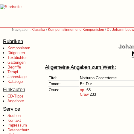
Navigation:
Klassika
/
Komponistinnen und Komponisten
/
D
/
Johann Ludw
Rubriken
Johan
Komponisten
Dirigenten
Textdichter
Gattungen
Allgemeine Angaben zum Werk:
Begriffe
Tempi
Jahrestage
Titel:
Notturno Concertante
Kataloge
Tonart:
Es-Dur
Einkaufen
Opus:
op.
68
Craw
233
CD-Tipps
Angebote
Service
Suchen
Kontakt
Impressum
Datenschutz