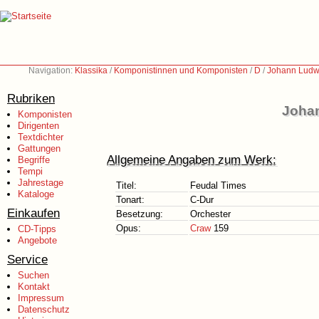
Navigation:
Klassika
/
Komponistinnen und Komponisten
/
D
/
Johann Ludw
Rubriken
Johan
Komponisten
Dirigenten
Textdichter
Gattungen
Allgemeine Angaben zum Werk:
Begriffe
Tempi
Jahrestage
Titel:
Feudal Times
Kataloge
Tonart:
C-Dur
Einkaufen
Besetzung:
Orchester
Opus:
Craw
159
CD-Tipps
Angebote
Service
Suchen
Kontakt
Impressum
Datenschutz