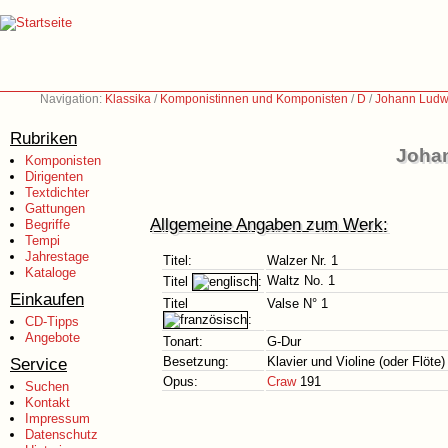
Navigation:
Klassika
/
Komponistinnen und Komponisten
/
D
/
Johann Ludw
Rubriken
Johan
Komponisten
Dirigenten
Textdichter
Gattungen
Allgemeine Angaben zum Werk:
Begriffe
Tempi
Jahrestage
Titel:
Walzer Nr. 1
Kataloge
Waltz No. 1
Titel
:
Einkaufen
Titel
Valse N° 1
:
CD-Tipps
Angebote
Tonart:
G-Dur
Service
Besetzung:
Klavier und Violine (oder Flöte)
Opus:
Craw
191
Suchen
Kontakt
Impressum
Datenschutz