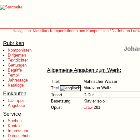
Navigation:
Klassika
/
Komponistinnen und Komponisten
/
D
/
Johann Ludw
Rubriken
Johan
Komponisten
Dirigenten
Textdichter
Gattungen
Allgemeine Angaben zum Werk:
Begriffe
Tempi
Jahrestage
Titel:
Mährischer Walzer
Kataloge
Moravian Waltz
Titel
:
Einkaufen
Tonart:
D-Dur
CD-Tipps
Besetzung:
Klavier solo
Angebote
Opus:
Craw
281
Service
Suchen
Kontakt
Impressum
Datenschutz