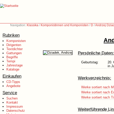
Navigation:
Klassika
/
Komponistinnen und Komponisten
/
D
/
Andrzej Dzia
Rubriken
And
Komponisten
Dirigenten
Textdichter
Persönliche Daten:
Gattungen
Begriffe
Tempi
Geburtstag:
20. 
Jahrestage
in J
Kataloge
Einkaufen
Werkverzeichnis:
CD-Tipps
Angebote
Werke sortiert nach M
Service
Werke sortiert nach E
Werke sortiert nach Ti
Suchen
Kontakt
Impressum
Weiterführende Lin
Datenschutz