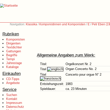
Navigation:
Klassika
/
Komponistinnen und Komponisten
/
E
/
Petr Eben (1
Rubriken
Komponisten
Dirigenten
Textdichter
Gattungen
Allgemeine Angaben zum Werk:
Begriffe
Tempi
Jahrestage
Titel:
Orgelkonzert Nr. 2
Kataloge
Organ Concerto No. 2
Titel
:
Einkaufen
Titel
Concerto pour orgue N° 2
:
CD-Tipps
Angebote
Entstehungszeit:
1983
Service
Spieldauer:
ca. 23 Minuten
Suchen
Kontakt
Impressum
Datenschutz