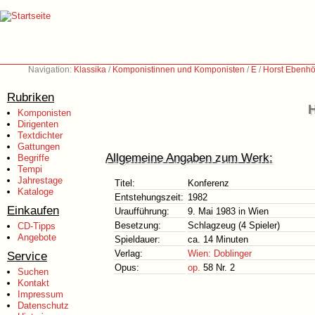
Navigation:
Klassika
/
Komponistinnen und Komponisten
/
E
/
Horst Ebenhö
Rubriken
H
Komponisten
Dirigenten
Textdichter
Gattungen
Allgemeine Angaben zum Werk:
Begriffe
Tempi
Jahrestage
Titel:
Konferenz
Kataloge
Entstehungszeit:
1982
Einkaufen
Uraufführung:
9. Mai 1983 in Wien
Besetzung:
Schlagzeug (4 Spieler)
CD-Tipps
Angebote
Spieldauer:
ca. 14 Minuten
Verlag:
Wien: Doblinger
Service
Opus:
op.
58 Nr. 2
Suchen
Kontakt
Impressum
Datenschutz