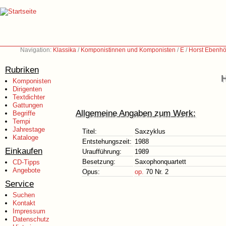
Navigation:
Klassika
/
Komponistinnen und Komponisten
/
E
/
Horst Ebenhö
Rubriken
H
Komponisten
Dirigenten
Textdichter
Gattungen
Allgemeine Angaben zum Werk:
Begriffe
Tempi
Jahrestage
Titel:
Saxzyklus
Kataloge
Entstehungszeit:
1988
Einkaufen
Uraufführung:
1989
Besetzung:
Saxophonquartett
CD-Tipps
Angebote
Opus:
op.
70 Nr. 2
Service
Suchen
Kontakt
Impressum
Datenschutz