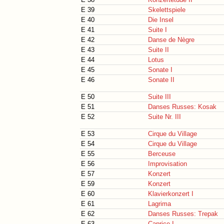
E 39
Skelettspiele
E 40
Die Insel
E 41
Suite I
E 42
Danse de Nègre
E 43
Suite II
E 44
Lotus
E 45
Sonate I
E 46
Sonate II
E 50
Suite III
E 51
Danses Russes: Kosak
E 52
Suite Nr. III
E 53
Cirque du Village
E 54
Cirque du Village
E 55
Berceuse
E 56
Improvisation
E 57
Konzert
E 59
Konzert
E 60
Klavierkonzert I
E 61
Lagrima
E 62
Danses Russes: Trepak
E 63
Caprice I