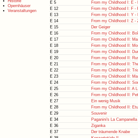
Historie
E 5
From my Childhood I: E -
Opernhäuser
E 12
From my Childhood I: F -
Veranstaltungen
E 13
From my Childhood I: Y -
E 14
From my Childhood I: Z -
E 15
Der Geiger
E 16
From my Childhood II: Boî
E 17
From my Childhood II: Mar
E 18
From my Childhood II: Mo
E 19
From my Childhood II: Dur
E 20
From my Childhood II: Ru
E 21
From my Childhood II: T
E 22
From my Childhood II: Tr
E 23
From my Childhood II: Ma
E 24
From my Childhood II: So
E 25
From my Childhood II: A Li
E 26
From my Childhood II: Pet
E 27
Ein wenig Musik
E 28
From my Childhood II: Et
E 29
Souvenir
E 34
Paganini's La Campanella
E 36
Ziganka
E 37
Der träumende Knabe
E 38
Konzertetüde II