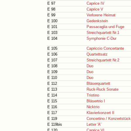
E 97
Caprice IV
E 98
Caprice V
E 99
Verlorene Heimat
E 100
Gedenkstein
E 101
Passacaglia und Fuge
E 103
Streichquartett Nr.1
E 104
Symphonie C-Dur
E 105
Capriccio Concertante
E 106
Quartettsatz
E 107
Streichquartett Nr.2
E 108
Duo
E 109
Duo
E 110
Duo
E 112
Bläserquartett
E 113
Ruck-Ruck Sonate
E 114
Triotino
E 115
Bläsertrio I
E 116
Nicktrio
E 117
Klavierkonzert II
E 119
Concertino / Konzertstück
E 119bis
Letter 'A'
E 120
Caprice VI