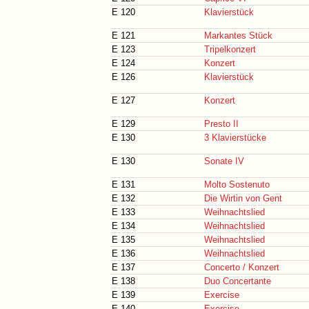
E 120
Klavierstück
E 121
Markantes Stück
E 123
Tripelkonzert
E 124
Konzert
E 126
Klavierstück
E 127
Konzert
E 129
Presto II
E 130
3 Klavierstücke
E 130
Sonate IV
E 131
Molto Sostenuto
E 132
Die Wirtin von Gent
E 133
Weihnachtslied
E 134
Weihnachtslied
E 135
Weihnachtslied
E 136
Weihnachtslied
E 137
Concerto / Konzert
E 138
Duo Concertante
E 139
Exercise
E 140
Exercise