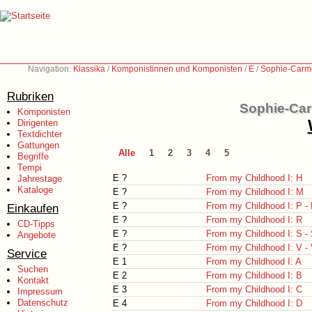
Navigation:
Klassika
/
Komponistinnen und Komponisten
/
E
/
Sophie-Carme
Rubriken
Sophie-Car
Komponisten
Dirigenten
Textdichter
Gattungen
Alle
1
2
3
4
5
Begriffe
Tempi
E ?
From my Childhood I: H
Jahrestage
Kataloge
E ?
From my Childhood I: M
E ?
From my Childhood I: P -
Einkaufen
E ?
From my Childhood I: R
CD-Tipps
E ?
From my Childhood I: S -
Angebote
E ?
From my Childhood I: V -
Service
E 1
From my Childhood I: A
Suchen
E 2
From my Childhood I: B
Kontakt
E 3
From my Childhood I: C
Impressum
Datenschutz
E 4
From my Childhood I: D