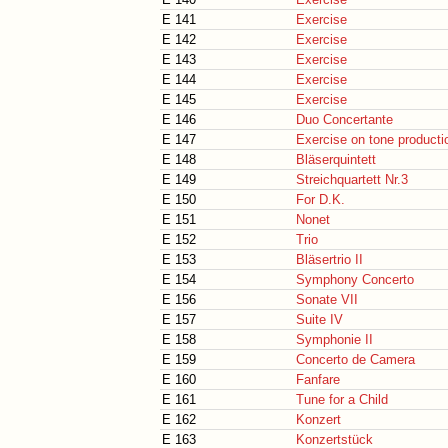
E 141
Exercise
E 142
Exercise
E 143
Exercise
E 144
Exercise
E 145
Exercise
E 146
Duo Concertante
E 147
Exercise on tone producti
E 148
Bläserquintett
E 149
Streichquartett Nr.3
E 150
For D.K.
E 151
Nonet
E 152
Trio
E 153
Bläsertrio II
E 154
Symphony Concerto
E 156
Sonate VII
E 157
Suite IV
E 158
Symphonie II
E 159
Concerto de Camera
E 160
Fanfare
E 161
Tune for a Child
E 162
Konzert
E 163
Konzertstück