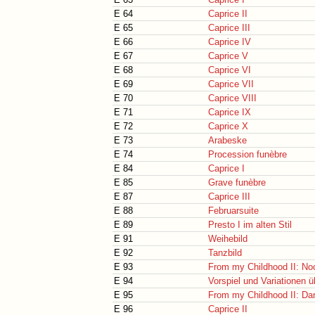
E 64
Caprice II
E 65
Caprice III
E 66
Caprice IV
E 67
Caprice V
E 68
Caprice VI
E 69
Caprice VII
E 70
Caprice VIII
E 71
Caprice IX
E 72
Caprice X
E 73
Arabeske
E 74
Procession funèbre
E 84
Caprice I
E 85
Grave funèbre
E 87
Caprice III
E 88
Februarsuite
E 89
Presto I im alten Stil
E 91
Weihebild
E 92
Tanzbild
E 93
From my Childhood II: No
E 94
Vorspiel und Variationen 
E 95
From my Childhood II: Da
E 96
Caprice II