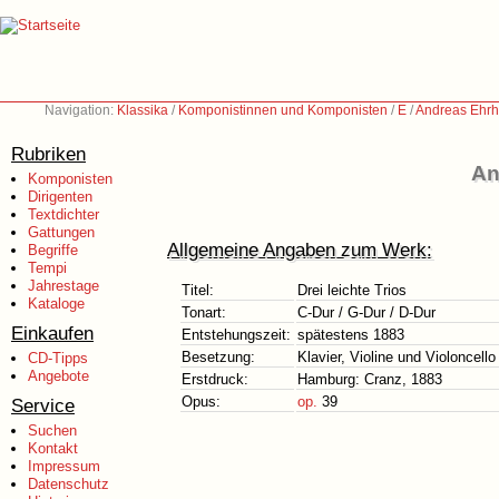
Navigation:
Klassika
/
Komponistinnen und Komponisten
/
E
/
Andreas Ehrh
Rubriken
An
Komponisten
Dirigenten
Textdichter
Gattungen
Allgemeine Angaben zum Werk:
Begriffe
Tempi
Jahrestage
Titel:
Drei leichte Trios
Kataloge
Tonart:
C-Dur / G-Dur / D-Dur
Einkaufen
Entstehungszeit:
spätestens 1883
Besetzung:
Klavier, Violine und Violoncello
CD-Tipps
Angebote
Erstdruck:
Hamburg: Cranz, 1883
Opus:
op.
39
Service
Suchen
Kontakt
Impressum
Datenschutz