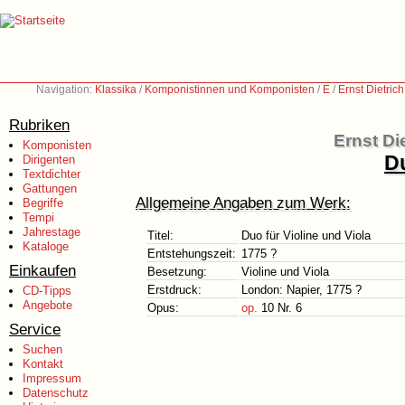
Navigation:
Klassika
/
Komponistinnen und Komponisten
/
E
/
Ernst Dietric
Rubriken
Ernst Di
Komponisten
Du
Dirigenten
Textdichter
Gattungen
Allgemeine Angaben zum Werk:
Begriffe
Tempi
Jahrestage
Titel:
Duo für Violine und Viola
Kataloge
Entstehungszeit:
1775 ?
Einkaufen
Besetzung:
Violine und Viola
Erstdruck:
London: Napier, 1775 ?
CD-Tipps
Angebote
Opus:
op.
10 Nr. 6
Service
Suchen
Kontakt
Impressum
Datenschutz