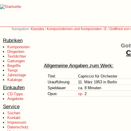
Navigation:
Klassika
/
Komponistinnen und Komponisten
/
E
/
Gottfried vo
Rubriken
Got
Komponisten
C
Dirigenten
Textdichter
Gattungen
Allgemeine Angaben zum Werk:
Begriffe
Tempi
Jahrestage
Titel:
Capriccio für Orchester
Kataloge
Uraufführung:
11. März 1953 in Berlin
Einkaufen
Spieldauer:
ca. 8 Minuten
Opus:
op.
2
CD-Tipps
Angebote
Service
Suchen
Kontakt
Impressum
Datenschutz