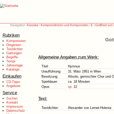
Navigation:
Klassika
/
Komponistinnen und Komponisten
/
E
/
Gottfried vo
Rubriken
Got
Komponisten
Dirigenten
Textdichter
Gattungen
Allgemeine Angaben zum Werk:
Begriffe
Tempi
Jahrestage
Titel:
Hymnus
Kataloge
Uraufführung:
31. März 1951 in Wien
Einkaufen
Besetzung:
Altsolo, gemischter Chor und O
Spieldauer:
ca. 18 Minuten
CD-Tipps
Angebote
Opus:
op.
12
Service
Text:
Suchen
Kontakt
Impressum
Textdichter:
Alexander von Lernet-Holenia
Datenschutz