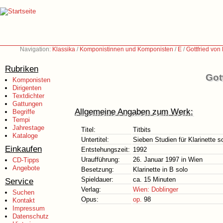
Navigation:
Klassika
/
Komponistinnen und Komponisten
/
E
/
Gottfried vo
Rubriken
Got
Komponisten
Dirigenten
Textdichter
Gattungen
Allgemeine Angaben zum Werk:
Begriffe
Tempi
Jahrestage
Titel:
Titbits
Kataloge
Untertitel:
Sieben Studien für Klarinette s
Einkaufen
Entstehungszeit:
1992
Uraufführung:
26. Januar 1997 in Wien
CD-Tipps
Angebote
Besetzung:
Klarinette in B solo
Spieldauer:
ca. 15 Minuten
Service
Verlag:
Wien: Doblinger
Suchen
Opus:
op.
98
Kontakt
Impressum
Datenschutz