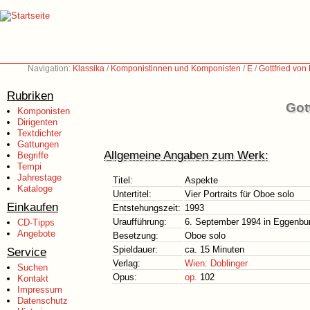
Navigation:
Klassika
/
Komponistinnen und Komponisten
/
E
/
Gottfried vo
Rubriken
Got
Komponisten
Dirigenten
Textdichter
Gattungen
Allgemeine Angaben zum Werk:
Begriffe
Tempi
Jahrestage
Titel:
Aspekte
Kataloge
Untertitel:
Vier Portraits für Oboe solo
Einkaufen
Entstehungszeit:
1993
Uraufführung:
6. September 1994 in Eggenbur
CD-Tipps
Angebote
Besetzung:
Oboe solo
Spieldauer:
ca. 15 Minuten
Service
Verlag:
Wien: Doblinger
Suchen
Opus:
op.
102
Kontakt
Impressum
Datenschutz