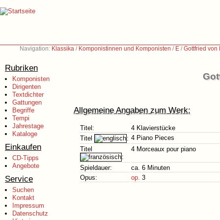
Navigation:
Klassika
/
Komponistinnen und Komponisten
/
E
/
Gottfried vo
Rubriken
Got
Komponisten
Dirigenten
Textdichter
Gattungen
Allgemeine Angaben zum Werk:
Begriffe
Tempi
Jahrestage
Titel:
4 Klavierstücke
Kataloge
4 Piano Pieces
Titel
:
Einkaufen
Titel
4 Morceaux pour piano
:
CD-Tipps
Angebote
Spieldauer:
ca. 6 Minuten
Service
Opus:
op.
3
Suchen
Kontakt
Impressum
Datenschutz