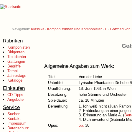
Navigation:
Klassika
/
Komponistinnen und Komponisten
/
E
/
Gottfried vo
Rubriken
Got
Komponisten
Dirigenten
Textdichter
Gattungen
Allgemeine Angaben zum Werk:
Begriffe
Tempi
Jahrestage
Titel:
Von der Liebe
Kataloge
Untertitel:
Lyrische Phantasien für hohe 
Einkaufen
Uraufführung:
18. Juni 1961 in Wien
Besetzung:
hohe Stimme und Orchester
CD-Tipps
Angebote
Spieldauer:
ca. 18 Minuten
Bemerkung:
1. Ich weiß nicht (Juan Ramon
Service
2. Entdeckung an einer jungen 
Suchen
3. Erinnerung an Marie A. (
Bert
Kontakt
4. Dich erwartend (Gabriela Mis
Impressum
Opus:
op.
30
Datenschutz