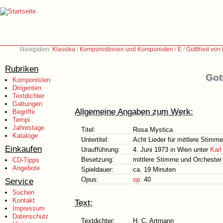
Navigation:
Klassika
/
Komponistinnen und Komponisten
/
E
/
Gottfried vo
Rubriken
Got
Komponisten
Dirigenten
Textdichter
Gattungen
Allgemeine Angaben zum Werk:
Begriffe
Tempi
Jahrestage
Titel:
Rosa Mystica
Kataloge
Untertitel:
Acht Lieder für mittlere Stimm
Einkaufen
Uraufführung:
4. Juni 1973 in Wien unter
Kar
Besetzung:
mittlere Stimme und Orchester
CD-Tipps
Angebote
Spieldauer:
ca. 19 Minuten
Opus:
op.
40
Service
Suchen
Kontakt
Text:
Impressum
Datenschutz
Textdichter:
H. C. Artmann