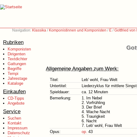
Navigation:
Klassika
/
Komponistinnen und Komponisten
/
E
/
Gottfried vo
Rubriken
Got
Komponisten
Dirigenten
Textdichter
Gattungen
Allgemeine Angaben zum Werk:
Begriffe
Tempi
Jahrestage
Titel:
Leb' wohl, Frau Welt
Kataloge
Untertitel:
Liederzyklus für mittlere Sing
Einkaufen
Spieldauer:
ca. 12 Minuten
Bemerkung:
1. Im Nebel
CD-Tipps
2. Vorfrühling
Angebote
3. Der Brief
Service
4. Wache Nacht
5. Traurigkeit
Suchen
6. Nacht
Kontakt
7. Leb' wohl, Frau Welt
Impressum
Opus:
op.
43
Datenschutz