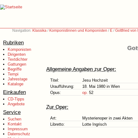
Navigation:
Klassika
/
Komponistinnen und Komponisten
/
E
/
Gottfried vo
Rubriken
Got
Komponisten
Dirigenten
Textdichter
Gattungen
Allgemeine Angaben zur Oper:
Begriffe
Tempi
Jahrestage
Titel:
Jesu Hochzeit
Kataloge
Uraufführung:
18. Mai 1980 in Wien
Einkaufen
Opus:
op.
52
CD-Tipps
Angebote
Zur Oper:
Service
Art:
Mysterienoper in zwei Akten
Suchen
Kontakt
Libretto:
Lotte Ingrisch
Impressum
Datenschutz