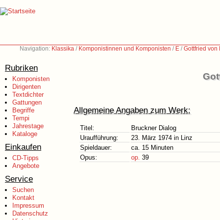
Navigation:
Klassika
/
Komponistinnen und Komponisten
/
E
/
Gottfried vo
Rubriken
Got
Komponisten
Dirigenten
Textdichter
Gattungen
Allgemeine Angaben zum Werk:
Begriffe
Tempi
Jahrestage
Titel:
Bruckner Dialog
Kataloge
Uraufführung:
23. März 1974 in Linz
Einkaufen
Spieldauer:
ca. 15 Minuten
Opus:
op.
39
CD-Tipps
Angebote
Service
Suchen
Kontakt
Impressum
Datenschutz