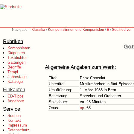
Navigation:
Klassika
/
Komponistinnen und Komponisten
/
E
/
Gottfried vo
Rubriken
Got
Komponisten
Dirigenten
Textdichter
Gattungen
Allgemeine Angaben zum Werk:
Begriffe
Tempi
Jahrestage
Titel:
Prinz Chocolat
Kataloge
Untertitel:
Musikmärchen in fünf Episoden 
Einkaufen
Uraufführung:
1. März 1983 in Bern
Besetzung:
Sprecher und Orchester
CD-Tipps
Angebote
Spieldauer:
ca. 25 Minuten
Opus:
op.
66
Service
Suchen
Kontakt
Impressum
Datenschutz