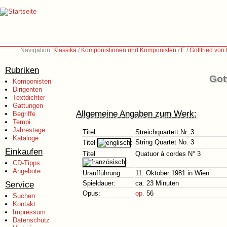
Navigation:
Klassika
/
Komponistinnen und Komponisten
/
E
/
Gottfried vo
Rubriken
Got
Komponisten
Dirigenten
Textdichter
Gattungen
Allgemeine Angaben zum Werk:
Begriffe
Tempi
Jahrestage
Titel:
Streichquartett Nr. 3
Kataloge
String Quartet No. 3
Titel
:
Einkaufen
Titel
Quatuor à cordes N° 3
:
CD-Tipps
Angebote
Uraufführung:
11. Oktober 1981 in Wien
Service
Spieldauer:
ca. 23 Minuten
Opus:
op.
56
Suchen
Kontakt
Impressum
Datenschutz