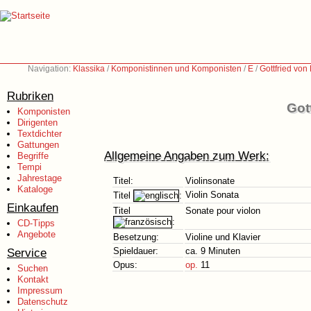
Navigation:
Klassika
/
Komponistinnen und Komponisten
/
E
/
Gottfried vo
Rubriken
Got
Komponisten
Dirigenten
Textdichter
Gattungen
Allgemeine Angaben zum Werk:
Begriffe
Tempi
Jahrestage
Titel:
Violinsonate
Kataloge
Violin Sonata
Titel
:
Einkaufen
Titel
Sonate pour violon
:
CD-Tipps
Angebote
Besetzung:
Violine und Klavier
Service
Spieldauer:
ca. 9 Minuten
Opus:
op.
11
Suchen
Kontakt
Impressum
Datenschutz