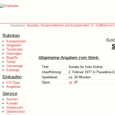
Navigation:
Klassika
/
Komponistinnen und Komponisten
/
E
/
Gottfried vo
Rubriken
Got
Komponisten
S
Dirigenten
Textdichter
Gattungen
Allgemeine Angaben zum Werk:
Begriffe
Tempi
Jahrestage
Titel:
Sonate für Solo-Violine
Kataloge
Uraufführung:
2. Februar 1977 in Pasadena 
Einkaufen
Spieldauer:
ca. 20 Minuten
Opus:
op.
47
CD-Tipps
Angebote
Service
Suchen
Kontakt
Impressum
Datenschutz