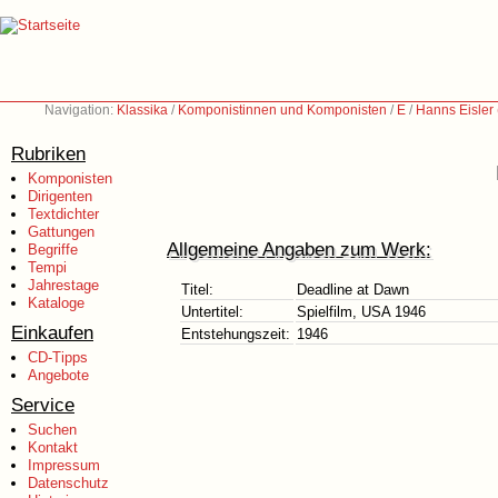
Navigation:
Klassika
/
Komponistinnen und Komponisten
/
E
/
Hanns Eisler
Rubriken
Komponisten
Dirigenten
Textdichter
Gattungen
Allgemeine Angaben zum Werk:
Begriffe
Tempi
Jahrestage
Titel:
Deadline at Dawn
Kataloge
Untertitel:
Spielfilm, USA 1946
Einkaufen
Entstehungszeit:
1946
CD-Tipps
Angebote
Service
Suchen
Kontakt
Impressum
Datenschutz