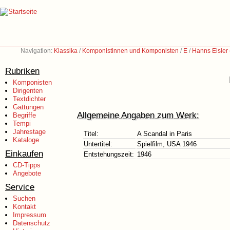
Navigation:
Klassika
/
Komponistinnen und Komponisten
/
E
/
Hanns Eisler
Rubriken
Komponisten
Dirigenten
Textdichter
Gattungen
Allgemeine Angaben zum Werk:
Begriffe
Tempi
Jahrestage
Titel:
A Scandal in Paris
Kataloge
Untertitel:
Spielfilm, USA 1946
Einkaufen
Entstehungszeit:
1946
CD-Tipps
Angebote
Service
Suchen
Kontakt
Impressum
Datenschutz