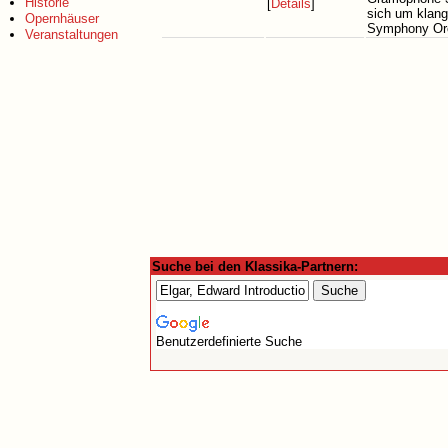
Historie
[
Details
]
sich um klang
Opernhäuser
Symphony Orch
Veranstaltungen
Suche bei den Klassika-Partnern:
Benutzerdefinierte Suche