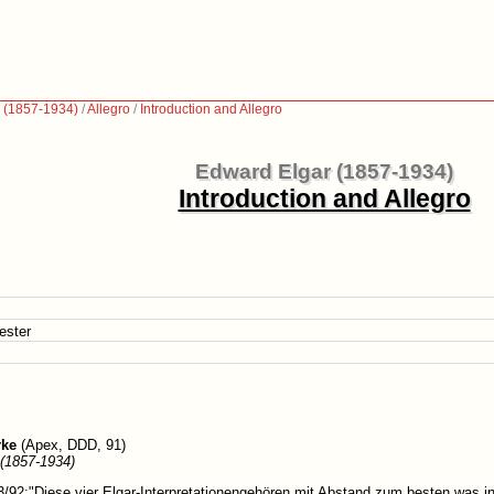
 (1857-1934)
/
Allegro
/
Introduction and Allegro
Edward Elgar (1857-1934)
Introduction and Allegro
ester
rke
(Apex, DDD, 91)
(1857-1934)
92:"Diese vier Elgar-Interpretationengehören mit Abstand zum besten,was in