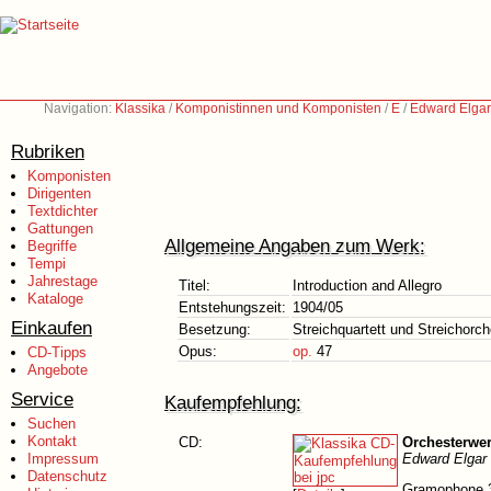
Navigation:
Klassika
/
Komponistinnen und Komponisten
/
E
/
Edward Elgar
Rubriken
Komponisten
Dirigenten
Textdichter
Gattungen
Allgemeine Angaben zum Werk:
Begriffe
Tempi
Jahrestage
Titel:
Introduction and Allegro
Kataloge
Entstehungszeit:
1904/05
Einkaufen
Besetzung:
Streichquartett und Streichorch
Opus:
op.
47
CD-Tipps
Angebote
Service
Kaufempfehlung:
Suchen
Kontakt
CD:
Orchesterwe
Impressum
Edward Elgar 
Datenschutz
Gramophone 3/