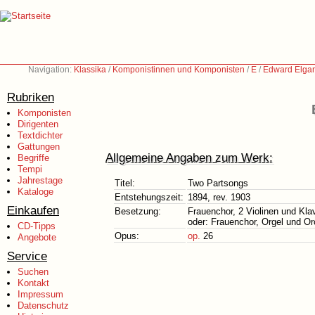
Navigation:
Klassika
/
Komponistinnen und Komponisten
/
E
/
Edward Elgar
Rubriken
Komponisten
Dirigenten
Textdichter
Gattungen
Allgemeine Angaben zum Werk:
Begriffe
Tempi
Jahrestage
Titel:
Two Partsongs
Kataloge
Entstehungszeit:
1894, rev. 1903
Einkaufen
Besetzung:
Frauenchor, 2 Violinen und Klav
oder: Frauenchor, Orgel und Or
CD-Tipps
Opus:
op.
26
Angebote
Service
Suchen
Kontakt
Impressum
Datenschutz