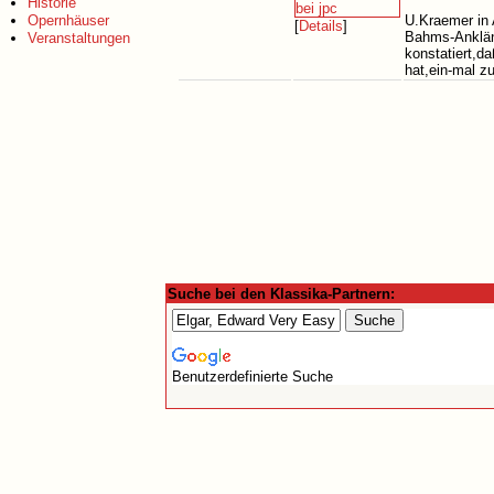
Historie
Opernhäuser
U.Kraemer in 
[
Details
]
Bahms-Anklän
Veranstaltungen
konstatiert,d
hat,ein-mal z
Suche bei den Klassika-Partnern:
Benutzerdefinierte Suche