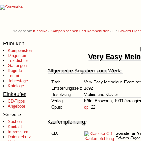
Navigation:
Klassika
/
Komponistinnen und Komponisten
/
E
/
Edward Elgar
Rubriken
Komponisten
Very Easy Melod
Dirigenten
Textdichter
Gattungen
Allgemeine Angaben zum Werk:
Begriffe
Tempi
Jahrestage
Titel:
Very Easy Melodious Exercises 
Kataloge
Entstehungszeit:
1892
Einkaufen
Besetzung:
Violine und Klavier
Verlag:
Köln: Bosworth, 1999 (arrangiert
CD-Tipps
Angebote
Opus:
op.
22
Service
Kaufempfehlung:
Suchen
Kontakt
Impressum
CD:
Sonate für Vi
Datenschutz
Edward Elgar 