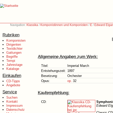
Navigation:
Klassika
/
Komponistinnen und Komponisten
/
E
/
Edward Elgar
Rubriken
Komponisten
Dirigenten
Textdichter
Gattungen
Allgemeine Angaben zum Werk:
Begriffe
Tempi
Jahrestage
Titel:
Imperial March
Kataloge
Entstehungszeit:
1897
Einkaufen
Besetzung:
Orchester
Opus:
op.
32
CD-Tipps
Angebote
Service
Kaufempfehlung:
Suchen
Kontakt
CD:
Symphonie
Impressum
Edward Elg
Datenschutz
Classic CD